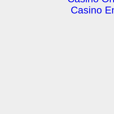
Casino E