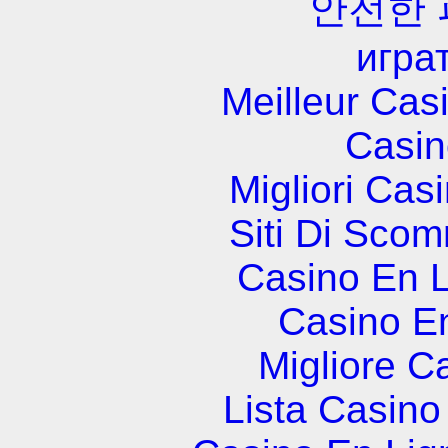
안전한
играт
Meilleur Cas
Casin
Migliori Cas
Siti Di Sc
Casino En L
Casino E
Migliore 
Lista Casin